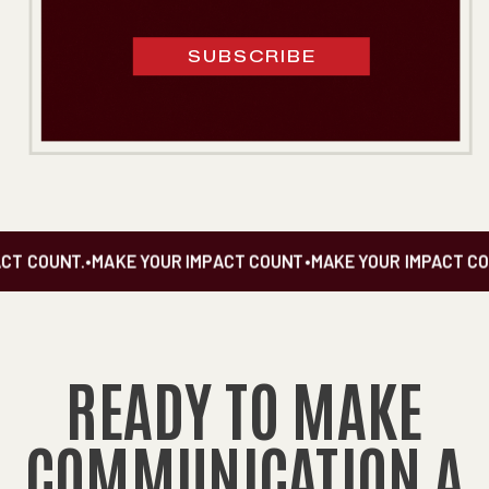
SUBSCRIBE
 COUNT.
•
MAKE YOUR IMPACT COUNT
•
MAKE YOUR IMPACT COU
READY TO MAKE
COMMUNICATION A