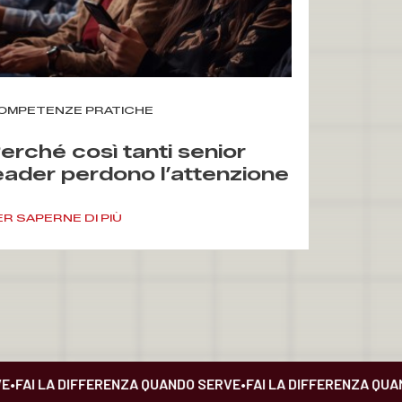
OMPETENZE PRATICHE
erché così tanti senior
eader perdono l’attenzione
ella sala prima ancora di
rrivare al punto
ER SAPERNE DI PIÙ
FAI LA DIFFERENZA QUANDO SERVE
•
FAI LA DIFFERENZA QUAND