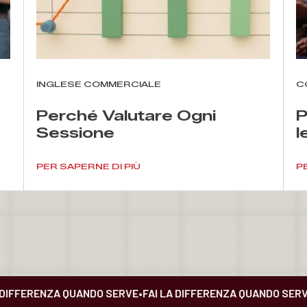
INGLESE COMMERCIALE
C
Perché Valutare Ogni
P
Sessione
l
d
a
PER SAPERNE DI PIÙ
P
IFFERENZA QUANDO SERVE
•
FAI LA DIFFERENZA QUANDO SERVE
•