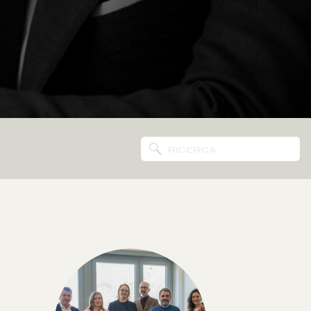
Search
for: